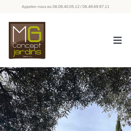
Passer
Appelez-nous au 06.08.40.05.12 / 06.48.69.97.11
au
contenu
Tog
Nav
ACCUEIL
A PROPOS DE NOUS
NOS SERVICES
GALERIE
OBTENIR UN DEVIS