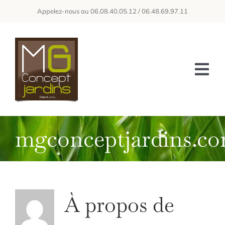
Passer
Appelez-nous au 06.08.40.05.12 / 06.48.69.97.11
au
contenu
Tog
Nav
ACCUEIL
mgconceptjardins.c
A PROPOS DE NOUS
NOS SERVICES
GALERIE
À propos de
OBTENIR UN DEVIS